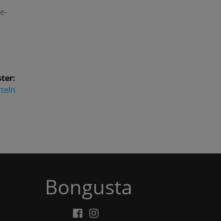
e-
ter:
teln
Bongusta