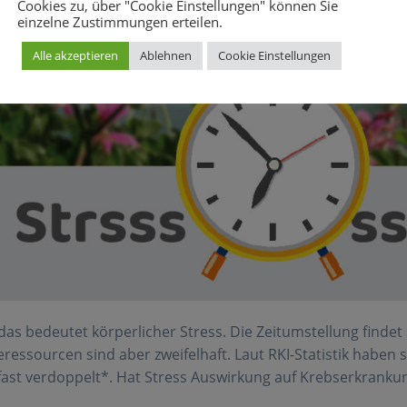
Cookies zu, über "Cookie Einstellungen" können Sie
einzelne Zustimmungen erteilen.
Alle akzeptieren
Ablehnen
Cookie Einstellungen
as bedeutet körperlicher Stress. Die Zeitumstellung findet 
eressourcen sind aber zweifelhaft. Laut RKI-Statistik haben 
ast verdoppelt*. Hat Stress Auswirkung auf Krebserkranku