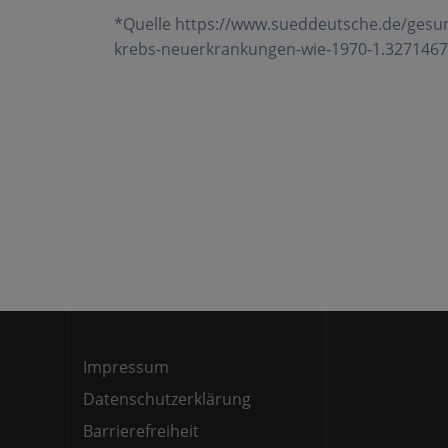
*Quelle https://www.sueddeutsche.de/gesundh
krebs-neuerkrankungen-wie-1970-1.327146
Beitragsnavigation
Impressum
Datenschutzerklärung
Barrierefreiheit