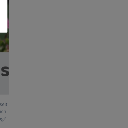
seit
sich
ng?