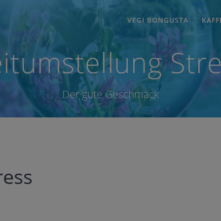
VEGI BONGUSTA
KAFF
itumstellung Str
Der gute Geschmack
ress